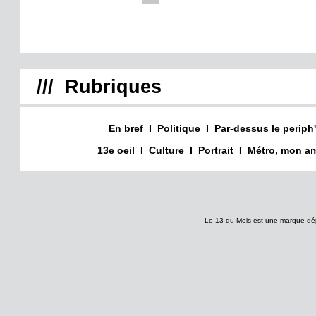
/// Rubriques
En bref
I
Politique
I
Par-dessus le periph'
13e oeil
I
Culture
I
Portrait
I
Métro, mon am
Le 13 du Mois est une marque dé