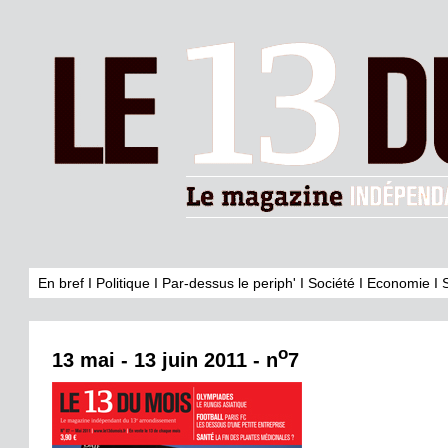
En bref
I
Politique
I
Par-dessus le periph'
I
Société
I
Economie
I
o
13 mai - 13 juin 2011 - n
7