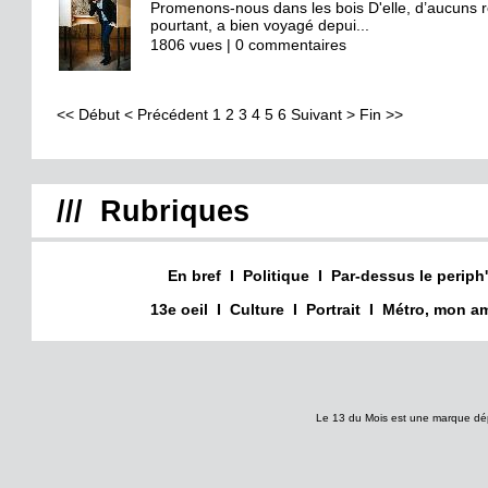
Promenons-nous dans les bois D'elle, d’aucuns ret
pourtant, a bien voyagé depui...
1806 vues | 0 commentaires
<<
Début
<
Précédent
1
2
3
4
5
6
Suivant
>
Fin
>>
/// Rubriques
En bref
I
Politique
I
Par-dessus le periph'
13e oeil
I
Culture
I
Portrait
I
Métro, mon am
Le 13 du Mois est une marque dé