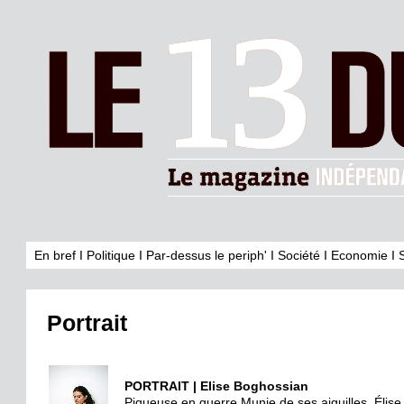
En bref
I
Politique
I
Par-dessus le periph'
I
Société
I
Economie
I
Portrait
PORTRAIT | Elise Boghossian
Piqueuse en guerre Munie de ses aiguilles, Élis