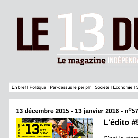
En bref
I
Politique
I
Par-dessus le periph'
I
Société
I
Economie
I
o
13 décembre 2015 - 13 janvier 2016 - n
5
L'édito #