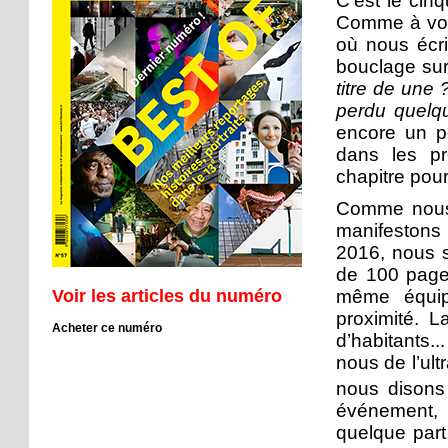
C’est le cin
Comme à vou
où nous écri
bouclage sur 
titre de une
perdu quelqu
encore un p
dans les pr
chapitre pou
Comme nous 
manifestons
2016, nous s
de 100 pages
Voir les articles du numéro
même équip
proximité. L
Acheter ce numéro
d’habitants..
nous de l’ult
nous disons
événement, 
quelque part