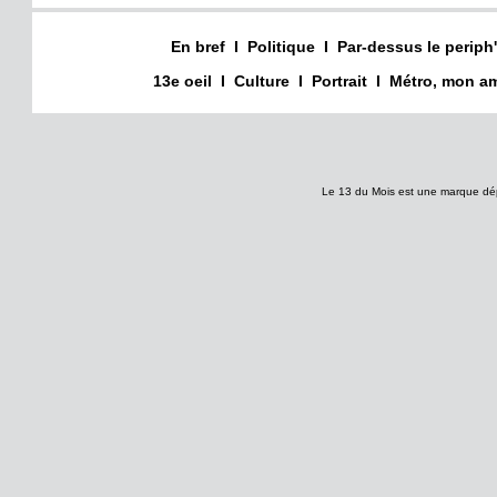
En bref
I
Politique
I
Par-dessus le periph'
13e oeil
I
Culture
I
Portrait
I
Métro, mon am
Le 13 du Mois est une marque dé