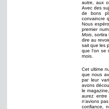
autre, aux o
Avec des suj
de bons pla
convaincre q
Nous espéron
premier nu
Mois
, sortir
dire au revo
sait que les p
que l’on se 
mois.
Cet ultime n
que nous avo
par leur var
avons découv
le magazine,
aurez entre
n’avions pas
confiance, 