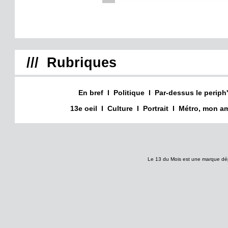
/// Rubriques
En bref
I
Politique
I
Par-dessus le periph'
13e oeil
I
Culture
I
Portrait
I
Métro, mon am
Le 13 du Mois est une marque dé