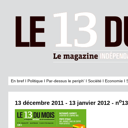
En bref
I
Politique
I
Par-dessus le periph'
I
Société
I
Economie
I
o
13 décembre 2011 - 13 janvier 2012 - n
13