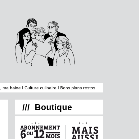
, ma haine
I
Culture culinaire
I
Bons plans restos
/// Boutique
↓ ↓ ↓ ↓ ↓ ↓