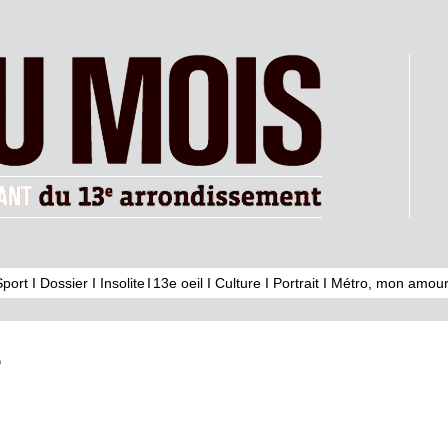
Sport
I
Dossier
I
Insolite
I
13e oeil
I
Culture
I
Portrait
I
Métro, mon amour
5