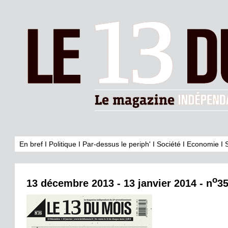
En bref
I
Politique
I
Par-dessus le periph'
I
Société
I
Economie
I
o
13 décembre 2013 - 13 janvier 2014 - n
3