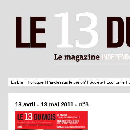
En bref
I
Politique
I
Par-dessus le periph'
I
Société
I
Economie
I
o
13 avril - 13 mai 2011 - n
6