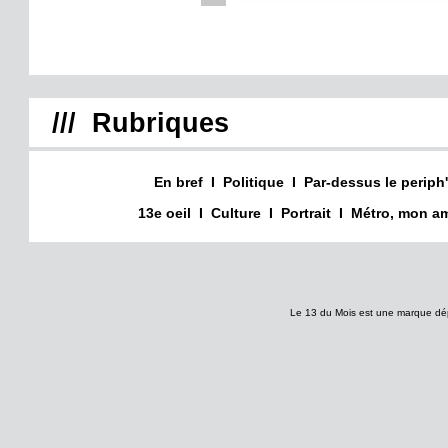
/// Rubriques
En bref
I
Politique
I
Par-dessus le periph'
13e oeil
I
Culture
I
Portrait
I
Métro, mon am
Le 13 du Mois est une marque dé