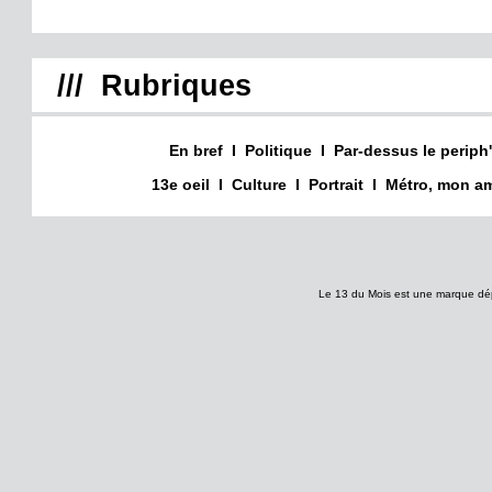
/// Rubriques
En bref
I
Politique
I
Par-dessus le periph'
13e oeil
I
Culture
I
Portrait
I
Métro, mon am
Le 13 du Mois est une marque dé