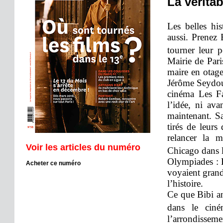
La vérita
Les belles hi
aussi. Prenez 
tourner leur p
Mairie de Pari
maire en otage
Jérôme Seydoux
cinéma Les Fa
l’idée, ni ava
maintenant. S
tirés de leurs
relancer la m
Voir les articles du numéro
Chicago dans 
Olympiades : B
Acheter ce numéro
voyaient grand
l’histoire.
Ce que Bibi an
dans le cin
l’arrondissem