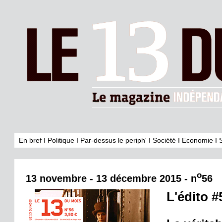
En bref
I
Politique
I
Par-dessus le periph'
I
Société
I
Economie
I
o
13 novembre - 13 décembre 2015 - n
56
L'édito #