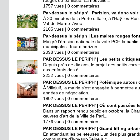
rouges de banlieue. La nouvelle...
1757 vues | 0 commentaires
Par-dessus le périph' | Parisien, va donc voir
À 30 minutes de la Porte d'Italie, à l'Haÿ-les-Ros
Val-de-Marne. Avec...
2105 vues | 0 commentaires
Par-dessus le périph | Les maires rouges font
Malgré l’érosion nationale du vote PCF, la banlieu
municipales. Tour d’horizon...
2098 vues | 0 commentaires
PAR DESSUS LE PERIPH' | Les petits critiques
Depuis près de dix ans, le projet des petits corre
aux enfants des é...
2232 vues | 0 commentaires
PAR DESSUS LE PERIPH' | Polémique autour d
À Villejuif, la mairie s’est engagée à permettre 
années de négociation...
1902 vues | 0 commentaires
PAR DESSUS LE PERIPH' | Où sont passées les 
Dans un rapport rendu public en octobre, la Cha
œuvres d’art de la Ville de Pari...
1776 vues | 0 commentaires
PAR DESSUS LE PERIPH' | Grand lifting urbain
En attendant les pelleteuses L’un des plus gran
communiste d’Ivry-sur-Seine à c...