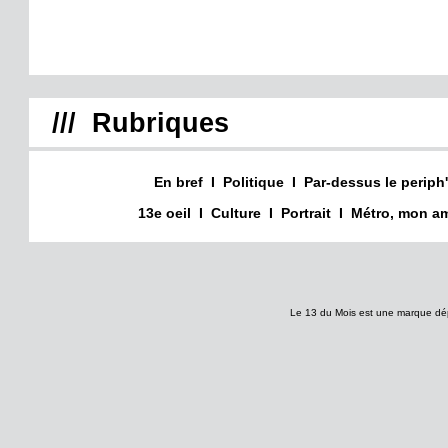
/// Rubriques
En bref
I
Politique
I
Par-dessus le periph'
13e oeil
I
Culture
I
Portrait
I
Métro, mon am
Le 13 du Mois est une marque dé