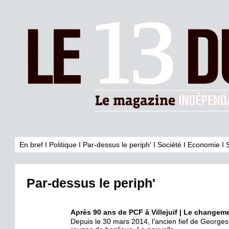
En bref
I
Politique
I
Par-dessus le periph'
I
Société
I
Economie
I
Par-dessus le periph'
Après 90 ans de PCF à Villejuif | Le changem
Depuis le 30 mars 2014, l’ancien fief de Georges