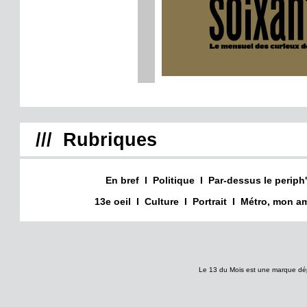
/// Rubriques
En bref
I
Politique
I
Par-dessus le periph'
13e oeil
I
Culture
I
Portrait
I
Métro, mon am
Le 13 du Mois est une marque dé