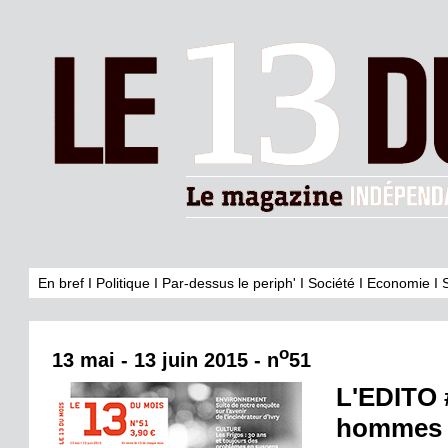
En bref
I
Politique
I
Par-dessus le periph'
I
Société
I
Economie
I
o
13 mai - 13 juin 2015 - n
51
L'EDITO 
hommes à 