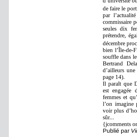
d’université o
de faire le por
par l’actuali
commissaire pou
seules dix f
prétendre, éga
décembre proch
bien l’Île-de-
souffle dans le
Bertrand Del
d’ailleurs un
page 14).
Il paraît que 
est engagée d
femmes et qu’
l’on imagine p
voir plus d’ho
sûr...
{jcomments o
Publié par
Vi