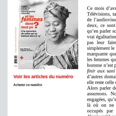
Ce mois d’avr
Télévisions, t
de l’audiovisu
deux, ce sont
qu’en parler so
vrai égalitaris
pas leur fair
simplement le
marquante que
les femmes qui
homme n’est pa
finir aux san
d’autres doma
Voir les articles du numéro
elle reste celle
Acheter ce numéro
Alors parler 
assumons. No
engagées, qu’e
là où on ne l
occupés par 