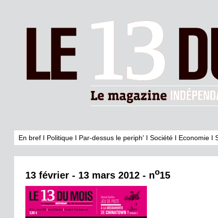
En bref
I
Politique
I
Par-dessus le periph'
I
Société
I
Economie
I
o
13 février - 13 mars 2012 - n
15