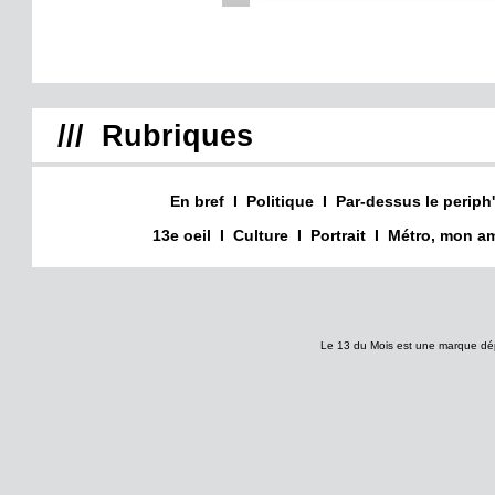
/// Rubriques
En bref
I
Politique
I
Par-dessus le periph'
13e oeil
I
Culture
I
Portrait
I
Métro, mon am
Le 13 du Mois est une marque dé