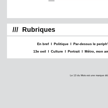
/// Rubriques
En bref
I
Politique
I
Par-dessus le periph'
13e oeil
I
Culture
I
Portrait
I
Métro, mon am
Le 13 du Mois est une marque dé