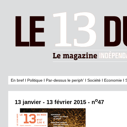
En bref
I
Politique
I
Par-dessus le periph'
I
Société
I
Economie
I
o
13 janvier - 13 février 2015 - n
47