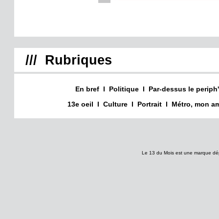
/// Rubriques
En bref
I
Politique
I
Par-dessus le periph'
13e oeil
I
Culture
I
Portrait
I
Métro, mon am
Le 13 du Mois est une marque dé