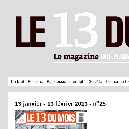
En bref
I
Politique
I
Par-dessus le periph'
I
Société
I
Economie
I
o
13 janvier - 13 février 2013 - n
25