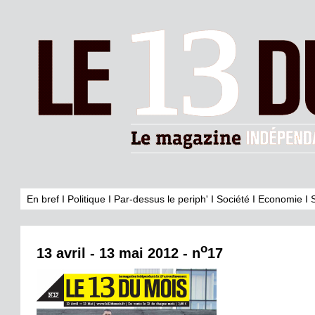
En bref
I
Politique
I
Par-dessus le periph'
I
Société
I
Economie
I
o
13 avril - 13 mai 2012 - n
17