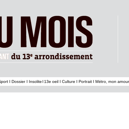
Sport
I
Dossier
I
Insolite
I
13e oeil
I
Culture
I
Portrait
I
Métro, mon amour