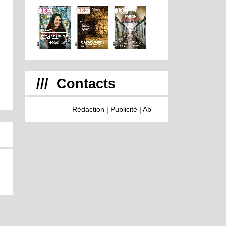
/// Contacts
Rédaction
|
Publicité
|
Abonnement
|
Inscrivez vous 