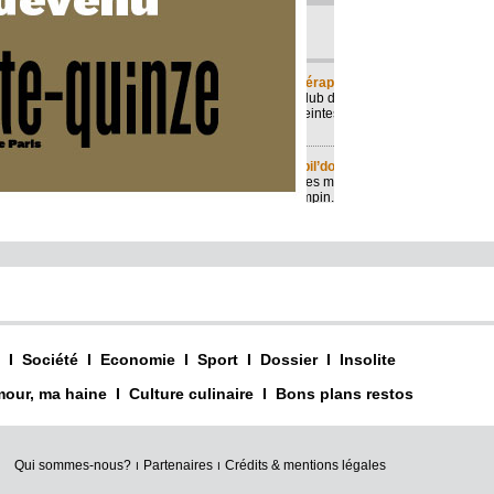
I
Société
I
Economie
I
Sport
I
Dossier
I
Insolite
our, ma haine
I
Culture culinaire
I
Bons plans restos
Qui sommes-nous?
Partenaires
Crédits & mentions légales
I
I