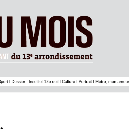
Sport
I
Dossier
I
Insolite
I
13e oeil
I
Culture
I
Portrait
I
Métro, mon amour