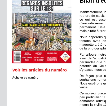
Bilan d'é
Manifestement, le
rupture de stock
ce qui est susce
d'arrondissemen
permanent. Cela 
mais plutôt à tire
Nous espérons qu
tentons avec e
maquette a été re
de la photographi
Par ailleurs, notr
avoir de l'actual
persuadés que qua
potentiel du 13e 
Voir les articles du numéro
s'y passe nous se
De façon plus t
Acheter ce numéro
souhaitons remer
Nous espérons qu
vaine.
Ce mois-ci, place
peu particulier :
démarche artisti
mettre la « ville 