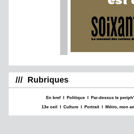
/// Rubriques
En bref
I
Politique
I
Par-dessus le periph'
13e oeil
I
Culture
I
Portrait
I
Métro, mon am