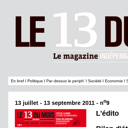
En bref
I
Politique
I
Par-dessus le periph'
I
Société
I
Economie
I
o
13 juillet - 13 septembre 2011 - n
9
L'édito