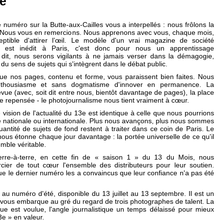
té
 numéro sur la Butte-aux-Cailles vous a interpellés : nous frôlons la
. Nous vous en remercions. Nous apprenons avec vous, chaque mois,
ptible d'attirer l’œil. Le modèle d'un vrai magazine de société
t est inédit à Paris, c'est donc pour nous un apprentissage
dit, nous serons vigilants à ne jamais verser dans la démagogie,
r du sens de sujets qui s'intègrent dans le débat public.
e nos pages, contenu et forme, vous paraissent bien faites. Nous
nthousiasme et sans dogmatisme d'innover en permanence. La
vue (avec, soit dit entre nous, bientôt davantage de pages), la place
e repensée - le photojournalisme nous tient vraiment à cœur.
e vision de l'actualité du 13e est identique à celle que nous pourrions
ité nationale ou internationale. Plus nous avançons, plus nous sommes
ntité de sujets de fond restent à traiter dans ce coin de Paris. Le
nous étonne chaque jour davantage : la portée universelle de ce qu'il
mble véritable.
erre-à-terre, en cette fin de « saison 1 » du 13 du Mois, nous
cier de tout cœur l'ensemble des distributeurs pour leur soutien.
e le dernier numéro les a convaincus que leur confiance n'a pas été
 au numéro d'été, disponible du 13 juillet au 13 septembre. Il est un
 il vous embarque au gré du regard de trois photographes de talent. La
que est voulue, l'angle journalistique un temps délaissé pour mieux
13e » en valeur.