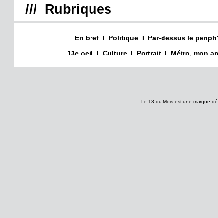
/// Rubriques
En bref
I
Politique
I
Par-dessus le periph'
13e oeil
I
Culture
I
Portrait
I
Métro, mon am
Le 13 du Mois est une marque dé