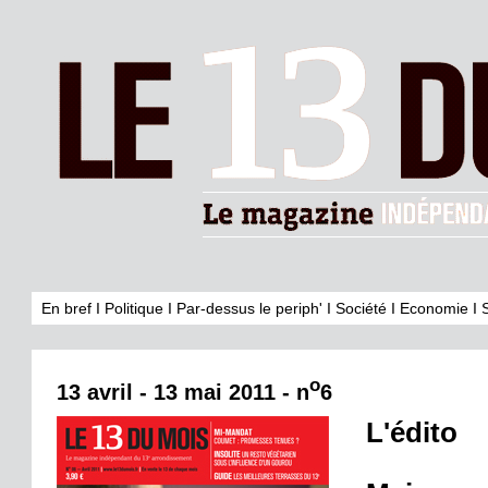
En bref
I
Politique
I
Par-dessus le periph'
I
Société
I
Economie
I
o
13 avril - 13 mai 2011 - n
6
L'édito