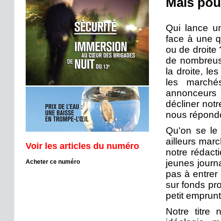
Mais pou
Qui lance un
face à une q
ou de droite 
de nombreuse
la droite, le
les marché
annonceurs
décliner notr
nous répond
Qu'on se le 
ailleurs mar
Voir les articles du numéro
notre rédact
jeunes journa
Acheter ce numéro
pas à entrer 
sur fonds pr
petit emprunt
Notre titre