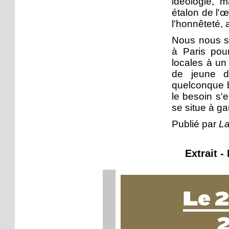
idéologie, m
étalon de l'œ
l'honnêteté, 
Nous nous so
à Paris pou
locales à un
de jeune d
quelconque b
le besoin s'e
se situe à ga
Publié par
La
Extrait -