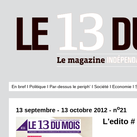
En bref
I
Politique
I
Par-dessus le periph'
I
Société
I
Economie
I
o
13 septembre - 13 octobre 2012 - n
21
L'edito #