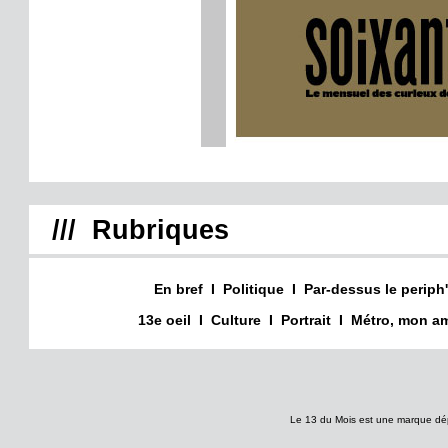
/// Rubriques
En bref
I
Politique
I
Par-dessus le periph'
13e oeil
I
Culture
I
Portrait
I
Métro, mon am
Le 13 du Mois est une marque dé