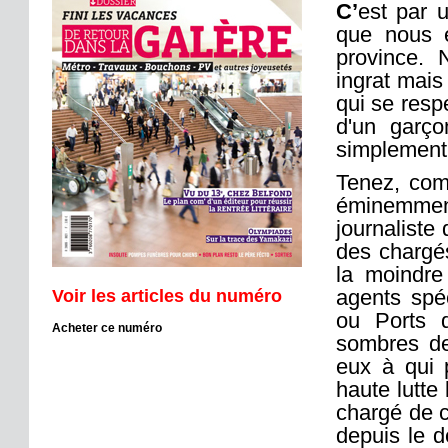
C’
est par u
que nous e
province. 
ingrat mai
qui se respe
d'un garç
simplement 
Tenez, com
éminemment 
journaliste
des chargé
la moindre
agents spéc
Voir les articles du numéro
ou Ports 
Acheter ce numéro
sombres des
eux à qui p
haute lutte 
chargé de co
depuis le dé