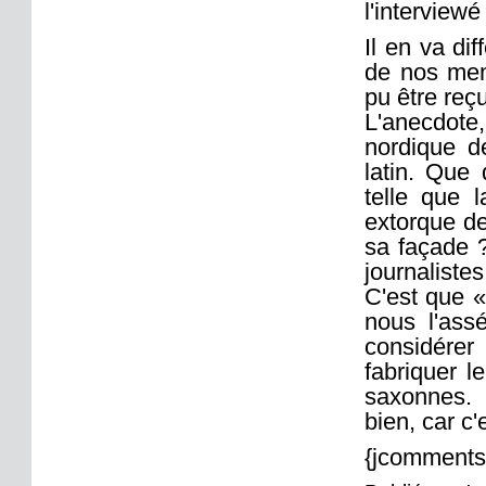
l'interviewé 
Il en va di
de nos memb
pu être reç
L'anecdote,
nordique de
latin. Que 
telle que l
extorque de
sa façade ?
journaliste
C'est que 
nous l'ass
considérer
fabriquer l
saxonnes. 
bien, car c'
{jcomments