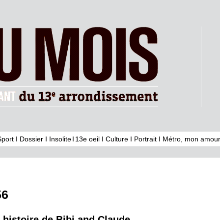
Sport
I
Dossier
I
Insolite
I
13e oeil
I
Culture
I
Portrait
I
Métro, mon amour
56
e histoire de Bibi and Claude