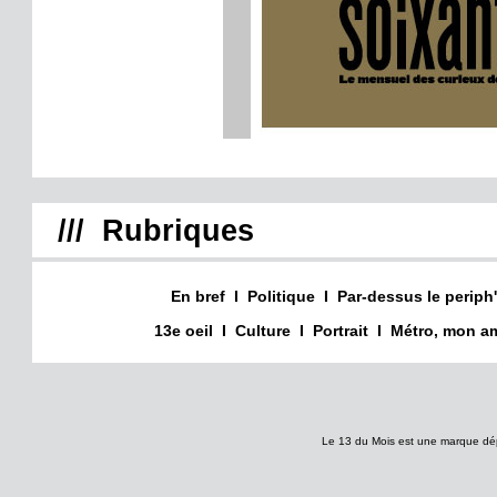
/// Rubriques
En bref
I
Politique
I
Par-dessus le periph'
13e oeil
I
Culture
I
Portrait
I
Métro, mon am
Le 13 du Mois est une marque dé