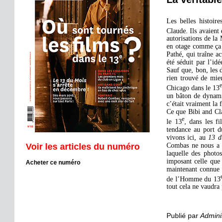
Les belles histoir
Claude. Ils avaient 
autorisations de la
en otage comme ça !
Pathé, qui traîne a
été séduit par l’idé
Sauf que, bon, les 
rien trouvé de mie
e
Chicago dans le 13
un bâton de dynami
c’était vraiment la f
Ce que Bibi and Cla
e
le 13
, dans les f
tendance au port d
vivons ici, au
13 d
Combas ne nous a pa
Voir les articles du numéro
laquelle des photos
imposant celle que 
Acheter ce numéro
maintenant connue d
de l’Homme du 13
tout cela ne vaudra
Publié par
Admini