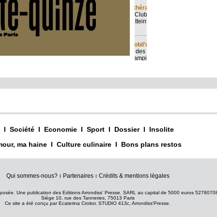
I
Société
I
Economie
I
Sport
I
Dossier
I
Insolite
our, ma haine
I
Culture culinaire
I
Bons plans restos
Qui sommes-nous?
Partenaires
Crédits & mentions légales
I
I
posée. Une publication des Editions Arrondiss' Presse. SARL au capital de 5000 euros 527807
Siège 10, rue des Tanneries, 75013 Paris
Ce site a été conçu par Ecaterina Croitor, STUDIO 413c, Arrondiss'Presse.