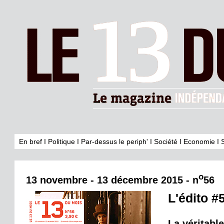
En bref
I
Politique
I
Par-dessus le periph'
I
Société
I
Economie
I
o
13 novembre - 13 décembre 2015 - n
56
L'édito #
La véritabl