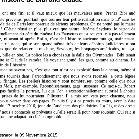
es ont une fin, et il vaut mieux que les mauvaises aussi. Prenez Bibi and
e
été prévenus, pourtant, que tourner leur petite réalisation dans le 13
sans les
 Mairie de Paris leur poserait de sérieux problèmes. On ne prend pas le maire
 C’était réussi en plus, plus vrai que nature. Jérôme Seydoux, le patron de
ctuellement du côté du cinéma Les Fauvettes qui a rouvert, n’a pas tellement
e, ni avant ni après. Enfin, c’est de l’histoire ancienne tout ça, maintenant.
deux lurons, qui se sont quand même tirés de leurs déboires judiciaires, n’ont
ux que de relancer la machine, Seydoux, les braquages américains, tout ça.
, bille en tête. La police les a chopés sur la dalle des Olympiades : Bibi tenait
te et Claude la caméra. Ils voyaient grand, les gars, comme au cinéma. Là
in de l’histoire.
ude ne savent pas, c’est que tout n’est pas explosif dans le cinéma, même si
ilms tournés dans l’arrondissement que nous avons recensés, a cette légère
u flingue. Les (belles) histoires y sont nombreuses, comme celle que nous
u Mois
, par exemple. Rebondissements, gags, suspense. Ce mois-ci, Robert
s facilité le portrait, lui que l’on a exceptionnellement autorisé à choisir
 prises de lui pourraient l’illustrer. Il a mis son veto pour chacune, nous
vous verrez dans ces pages. Et puis il y a ce procès en cours, avec la date
u 13 octobre 2016, jour de l’audience des plaidoiries. La Ligue des droits
e
nous a contactés et prévenus qu’elle serait là pour nous soutenir. Qui sait si
 pas une adaptation cinématographique ?
strator
le 09 Novembre 2015