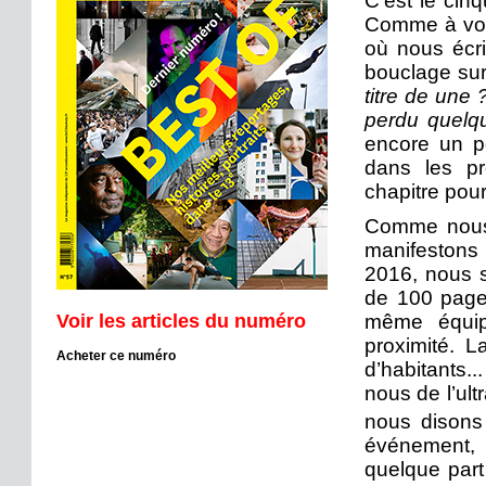
C’est le cin
Comme à vou
où nous écri
bouclage sur 
titre de une
perdu quelqu
encore un p
dans les pr
chapitre pou
Comme nous 
manifestons
2016, nous s
de 100 pages
Voir les articles du numéro
même équip
proximité. L
Acheter ce numéro
d’habitants..
nous de l’ult
nous disons
événement, 
quelque part