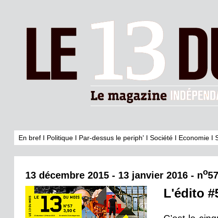
En bref
I
Politique
I
Par-dessus le periph'
I
Société
I
Economie
I
o
13 décembre 2015 - 13 janvier 2016 - n
5
L'édito #