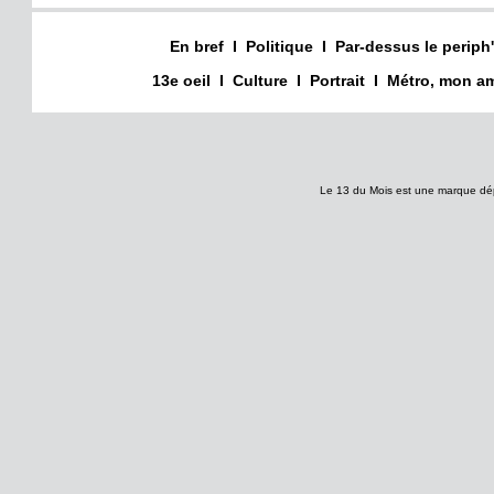
En bref
I
Politique
I
Par-dessus le periph'
13e oeil
I
Culture
I
Portrait
I
Métro, mon am
Le 13 du Mois est une marque dé