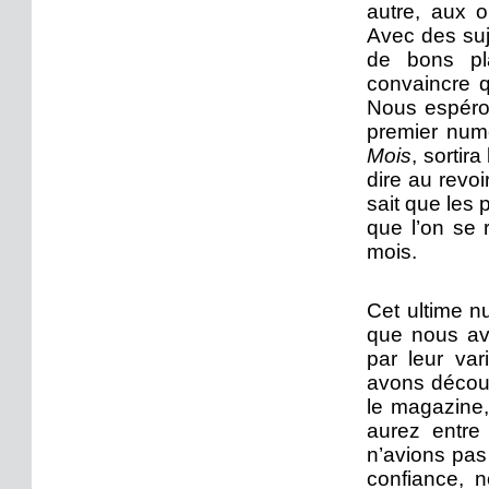
autre, aux o
Avec des suj
de bons pla
convaincre q
Nous espéron
premier nu
Mois
, sortir
dire au revo
sait que les p
que l’on se 
mois.
Cet ultime n
que nous avo
par leur var
avons découv
le magazine,
aurez entre
n’avions pas
confiance, 