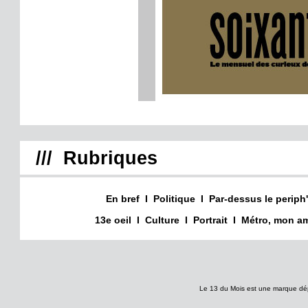
/// Rubriques
En bref
I
Politique
I
Par-dessus le periph'
13e oeil
I
Culture
I
Portrait
I
Métro, mon am
Le 13 du Mois est une marque dé