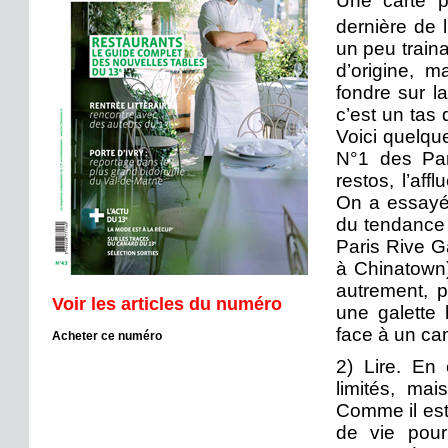
Une carte p
dernière de l
un peu train
d’origine, m
fondre sur l
c’est un tas 
Voici quelqu
N°1 des Par
restos, l’aff
On a essayé 
du tendance 
Paris Rive Ga
à Chinatown).
autrement, p
Voir les articles du numéro
une galette 
face à un ca
Acheter ce numéro
2) Lire. En 
limités, mai
Comme il est
de vie pour