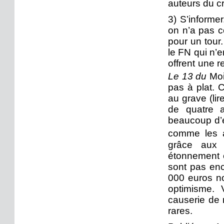
auteurs du cru
3) S’informe
on n’a pas co
pour un tour
le FN qui n’
offrent une r
Le 13 du
Moi
pas à plat. 
au grave (lir
de quatre 
beaucoup d’e
comme les a
grâce aux 
étonnement et
sont pas enc
000 euros no
optimisme. 
causerie de 
rares.