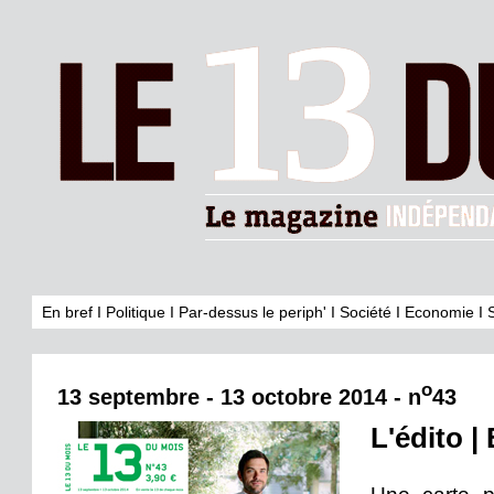
En bref
I
Politique
I
Par-dessus le periph'
I
Société
I
Economie
I
o
13 septembre - 13 octobre 2014 - n
43
L'édito |