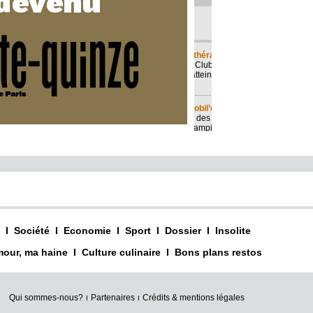
I
Société
I
Economie
I
Sport
I
Dossier
I
Insolite
our, ma haine
I
Culture culinaire
I
Bons plans restos
Qui sommes-nous?
Partenaires
Crédits & mentions légales
I
I