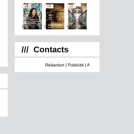
/// Contacts
Rédaction
|
Publicité
|
Abonnement
|
Inscrivez vous