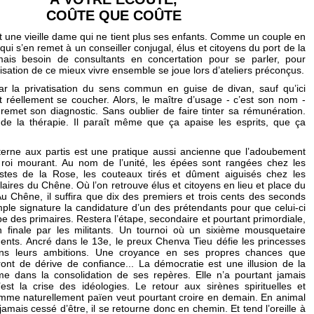
COÛTE QUE COÛTE
 une vieille dame qui ne tient plus ses enfants. Comme un couple en
qui s’en remet à un conseiller conjugal, élus et citoyens du port de la
ais besoin de consultants en concertation pour se parler, pour
nisation de ce mieux vivre ensemble se joue lors d’ateliers préconçus.
r la privatisation du sens commun en guise de divan, sauf qu’ici
 réellement se coucher. Alors, le maître d’usage - c’est son nom -
 remet son diagnostic. Sans oublier de faire tinter sa rémunération.
e de la thérapie. Il paraît même que ça apaise les esprits, que ça
terne aux partis est une pratique aussi ancienne que l’adoubement
 roi mourant. Au nom de l’unité, les épées sont rangées chez les
listes de la Rose, les couteaux tirés et dûment aiguisés chez les
aires du Chêne. Où l’on retrouve élus et citoyens en lieu et place du
u Chêne, il suffira que dix des premiers et trois cents des seconds
mple signature la candidature d’un des prétendants pour que celui-ci
ape des primaires. Restera l’étape, secondaire et pourtant primordiale,
n finale par les militants. Un tournoi où un sixième mousquetaire
ments. Ancré dans le 13e, le preux Chenva Tieu défie les princesses
ns leurs ambitions. Une croyance en ses propres chances que
ront de dérive de confiance... La démocratie est une illusion de la
irme dans la consolidation de ses repères. Elle n’a pourtant jamais
’est la crise des idéologies. Le retour aux sirènes spirituelles et
omme naturellement païen veut pourtant croire en demain. En animal
a jamais cessé d’être, il se retourne donc en chemin. Et tend l’oreille à