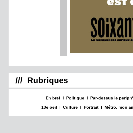
/// Rubriques
En bref
I
Politique
I
Par-dessus le periph'
13e oeil
I
Culture
I
Portrait
I
Métro, mon am