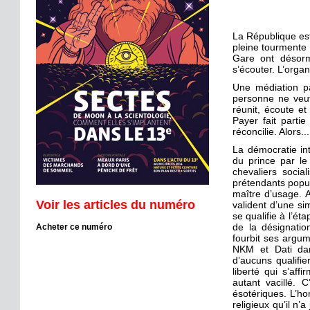
La République est
pleine tourmente 
Gare ont désorm
s’écouter. L’orga
Une médiation pa
personne ne veut
réunit, écoute et
Payer fait parti
réconcilie. Alors...
La démocratie in
du prince par le
chevaliers socia
prétendants popul
maître d’usage. A
Voir les articles du numéro
valident d’une si
se qualifie à l’ét
de la désignatio
Acheter ce numéro
fourbit ses argu
NKM et Dati da
d’aucuns qualifie
liberté qui s’aff
autant vacillé. C
ésotériques. L’h
religieux qu’il n’