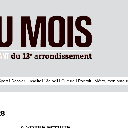
Sport
I
Dossier
I
Insolite
I
13e oeil
I
Culture
I
Portrait
I
Métro, mon amour
28
À VOTRE ÉCOUTE,