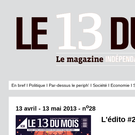
En bref
I
Politique
I
Par-dessus le periph'
I
Société
I
Economie
I
o
13 avril - 13 mai 2013 - n
28
L'édito #