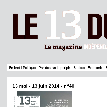
En bref
I
Politique
I
Par-dessus le periph'
I
Société
I
Economie
I
o
13 mai - 13 juin 2014 - n
40