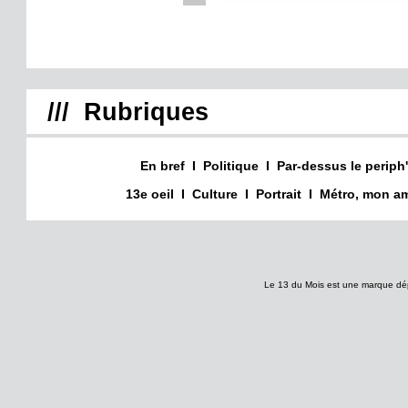
/// Rubriques
En bref
I
Politique
I
Par-dessus le periph'
13e oeil
I
Culture
I
Portrait
I
Métro, mon am
Le 13 du Mois est une marque dé