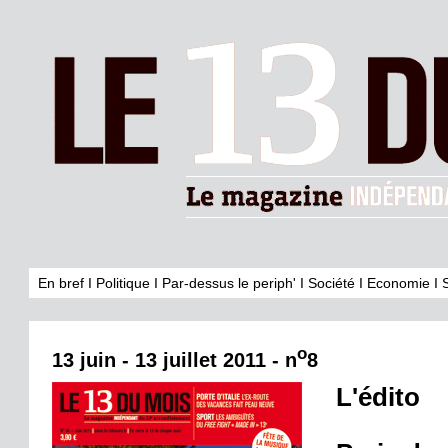
En bref
I
Politique
I
Par-dessus le periph'
I
Société
I
Economie
I
o
13 juin - 13 juillet 2011 - n
8
L'édito