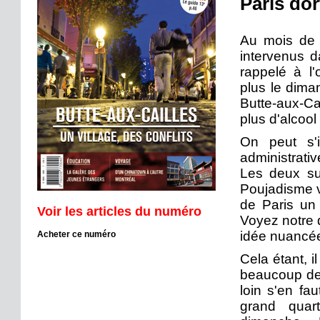
Paris dort
Au mois de 
intervenus d
rappelé à l'
plus le dima
Butte-aux-Ca
plus d'alcool
On peut s'i
administrati
Les deux suj
Poujadisme v
de Paris un 
Voir les articles du numéro
Voyez notre 
idée nuancé
Acheter ce numéro
Cela étant, i
beaucoup de p
loin s'en fau
grand quart