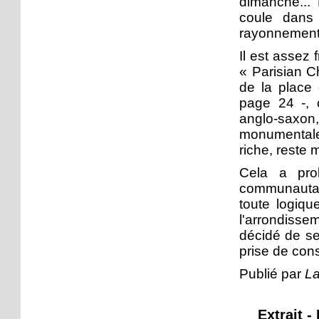
dimanche... 
coule dans
rayonnement 
Il est assez 
« Parisian Ch
de la place 
page 24 -, 
anglo-sax
monumentale.
riche, reste 
Cela a pro
communautari
toute logiqu
l'arrondisse
décidé de se
prise de con
Publié par
La
Extrait -