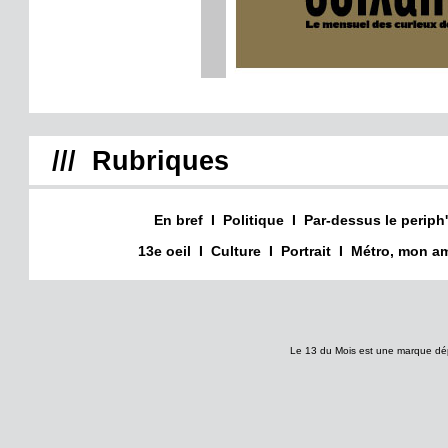
/// Rubriques
En bref
I
Politique
I
Par-dessus le periph'
13e oeil
I
Culture
I
Portrait
I
Métro, mon am
Le 13 du Mois est une marque dé