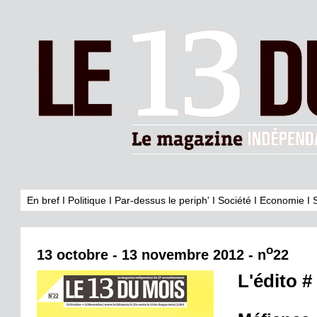
En bref
I
Politique
I
Par-dessus le periph'
I
Société
I
Economie
I
o
13 octobre - 13 novembre 2012 - n
22
L'édito #