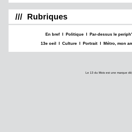
/// Rubriques
En bref
I
Politique
I
Par-dessus le periph'
13e oeil
I
Culture
I
Portrait
I
Métro, mon am
Le 13 du Mois est une marque dé