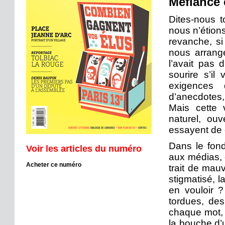
Méfiance 
Dites-nous 
nous n’étions
revanche, si
nous arrange
l’avait pas 
sourire s’i
exigences 
d’anecdotes,
Mais cette v
naturel, ou
essayent de c
Dans le fond,
Voir les articles du numéro
aux médias, 
Acheter ce numéro
trait de mau
stigmatisé, 
en vouloir 
tordues, de
chaque mot, 
la bouche d’u