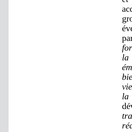
ac
gr
év
pa
fo
la
ém
bi
vi
la
dé
tr
ré