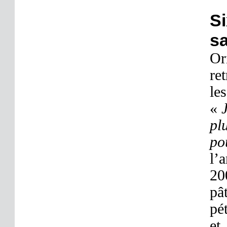
Si
sa
Or
re
le
«
J
pl
po
l’
20
pâ
pé
et