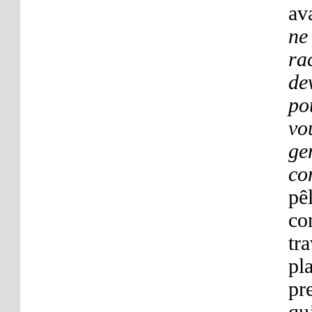
av
ne
ra
de
po
vo
ge
co
pê
co
tr
pl
pr
qu’