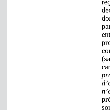
re
dé
do
pa
en
p
co
(s
ca
pr
d’
n’
pr
so