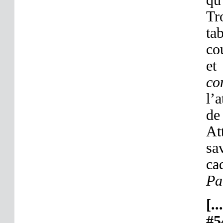
Tr
ta
co
et
co
l’
de
At
sa
ca
Pa
[.
#5