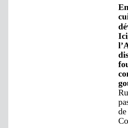
En
cu
dé
Ic
l’
di
fo
co
go
Ru
pa
de
Co