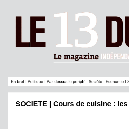
En bref
I
Politique
I
Par-dessus le periph'
I
Société
I
Economie
I
SOCIETE | Cours de cuisine : les