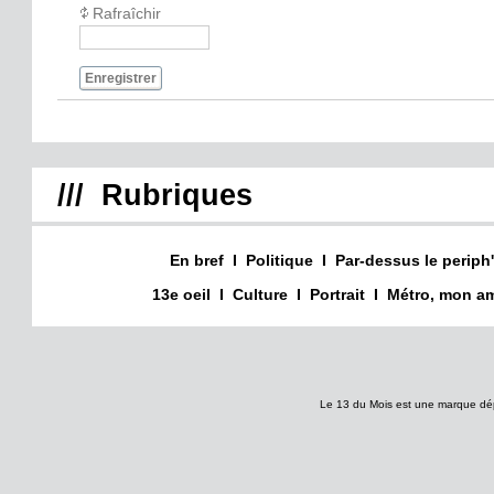
Rafraîchir
Enregistrer
/// Rubriques
En bref
I
Politique
I
Par-dessus le periph'
13e oeil
I
Culture
I
Portrait
I
Métro, mon am
Le 13 du Mois est une marque dé