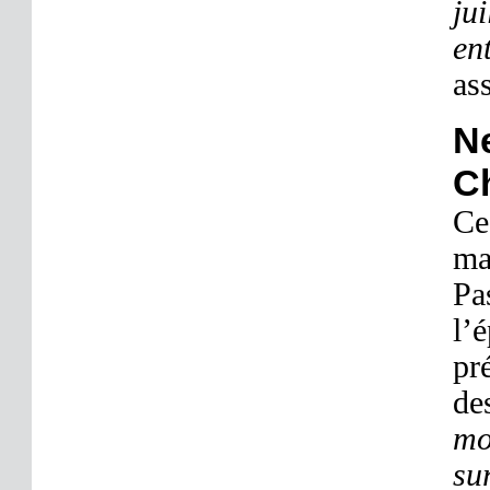
ju
en
as
N
C
Ce
ma
Pa
l’
pr
de
mo
su