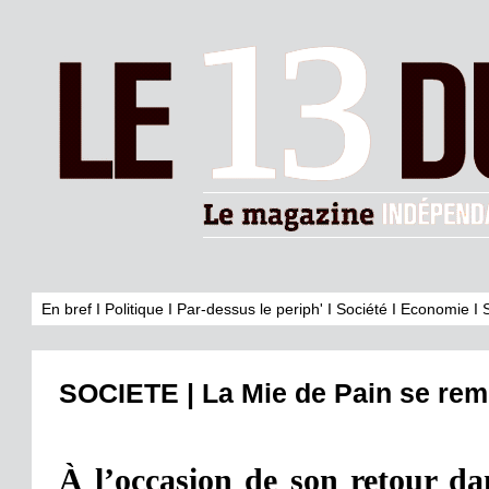
En bref
I
Politique
I
Par-dessus le periph'
I
Société
I
Economie
I
SOCIETE | La Mie de Pain se rem
À l’occasion de son retour da