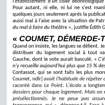
l'établissement d'un code déontologique e
Pour autant, ni elle, ni lui ne s'est man
quelques jours seulement après la publicat
aussi mal à l'aise avec la situation de P
du mal à faire du théâtre
», justifie Édith G
«
COUMET, DÉMERDE-TO
Quand on insiste, les langues se délient. J
distribuer du logement social à tout v
Gauche, dont le vote aurait basculé. «
C'é
n'y recueille aujourd'hui plus que 15 % des
Contassot, qui se sont faits les plus mor
Coumet, ndlr]
avait l'habitude de répéter q
raconté dans
Le Point.
L'écolo a longte
dossiers pour chaque logement. Mais on n
présélectionnés. Je ne peux pas assu