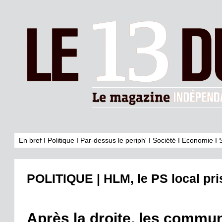
En bref
I
Politique
I
Par-dessus le periph'
I
Société
I
Economie
I
POLITIQUE | HLM, le PS local pri
Après la droite, les communi