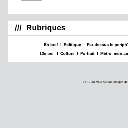
/// Rubriques
En bref
I
Politique
I
Par-dessus le periph'
13e oeil
I
Culture
I
Portrait
I
Métro, mon am
Le 13 du Mois est une marque dé