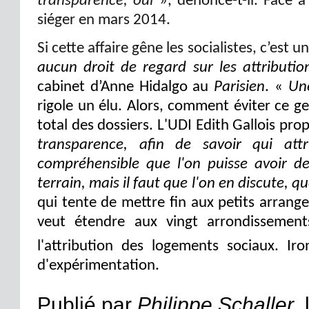
transparence, oui
», dénonce-t-il. Face à
siéger en mars 2014.
Si cette affaire gêne les socialistes, c’est
aucun droit de regard sur les attributi
cabinet d’Anne Hidalgo au
Parisien
. «
Une
rigole un élu. Alors, comment éviter ce g
total des dossiers. L'UDI Edith Gallois pr
transparence, afin de savoir qui att
compréhensible que l'on puisse avoir de
terrain, mais il faut que l'on en discute, q
qui tente de mettre fin aux petits arran
veut étendre aux vingt arrondissemen
l'attribution des logements sociaux. Iron
d'expérimentation.
Publié par
Philippe Schaller
l