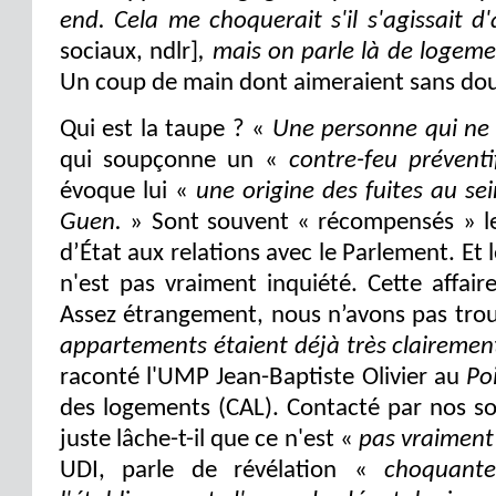
end. Cela me choquerait s'il s'agissai
sociaux, ndlr]
, mais on parle là de logeme
Un coup de main dont aimeraient sans doute
Qui est la taupe ? «
Une personne qui ne 
qui soupçonne un «
contre-feu préventi
évoque lui «
une origine des fuites au se
Guen.
» Sont souvent « récompensés » les
d’État aux relations avec le Parlement. Et l
n'est pas vraiment inquiété. Cette affair
Assez étrangement, nous n’avons pas tro
appartements étaient déjà très clairemen
raconté l'UMP Jean-Baptiste Olivier au
Po
des logements (CAL). Contacté par nos so
juste lâche-t-il que ce n'est «
pas vraiment
UDI, parle de révélation «
choquant