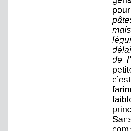
pour
pâte
mai
légu
déla
de l
peti
c’es
far
faib
prin
San
comm