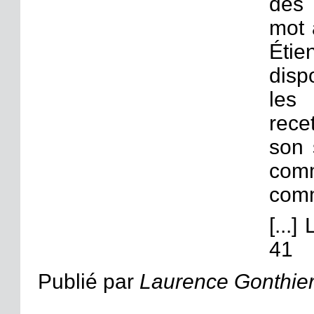
des 
mot a
Étie
disp
les
rec
son 
com
com
[...
41
Publié par
Laurence Gonthie