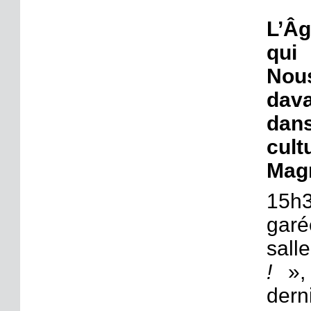
L’Âg
qui
Nou
dav
dans
cul
Magn
15h3
garé
salle
!
», 
der