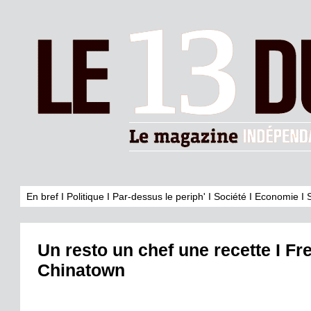
En bref
I
Politique
I
Par-dessus le periph'
I
Société
I
Economie
I
Un resto un chef une recette I Fr
Chinatown