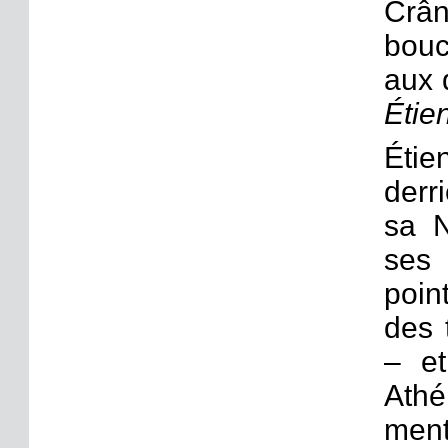
Crân
bouc
aux 
Étien
Étie
derr
sa N
ses
poin
des 
– e
Ath
men