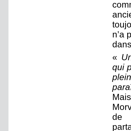
comm
anci
touj
n’a p
dans
«
Un
qui 
plei
para
Mais
Morv
de 
par