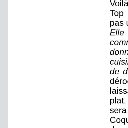
Voil
Top 
pas 
Elle
com
donn
cuis
de d
dér
lais
plat
ser
Coqu