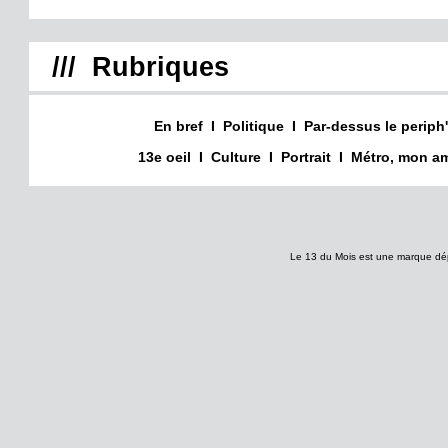
/// Rubriques
En bref
I
Politique
I
Par-dessus le periph'
13e oeil
I
Culture
I
Portrait
I
Métro, mon am
Le 13 du Mois est une marque dé