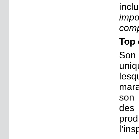
inc
imp
comp
Top 
Son
uniq
lesqu
mara
son 
des 
pro
l’in