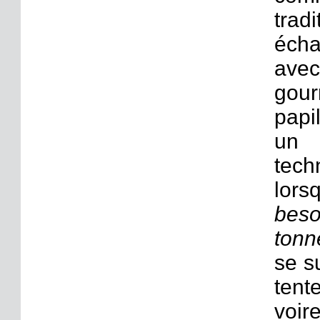
trad
écha
avec
gour
papi
un 
tec
lors
beso
tonn
se s
tent
voir