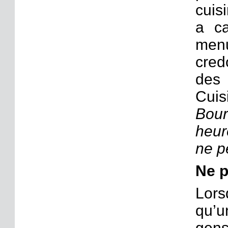
cuis
a ca
menu
cred
des 
Cuis
Bou
heur
ne pe
Ne p
Lors
qu’u
gens