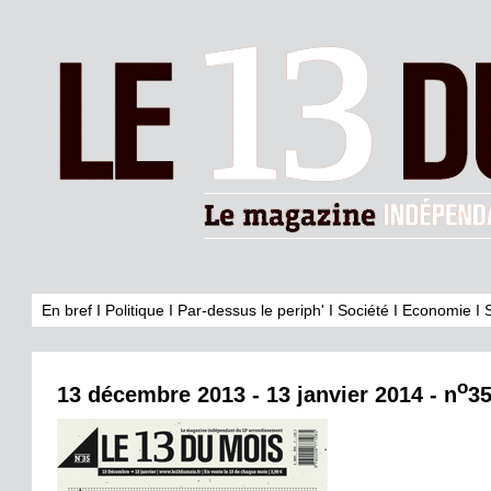
En bref
I
Politique
I
Par-dessus le periph'
I
Société
I
Economie
I
o
13 décembre 2013 - 13 janvier 2014 - n
3