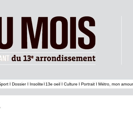
Sport
I
Dossier
I
Insolite
I
13e oeil
I
Culture
I
Portrait
I
Métro, mon amour
5