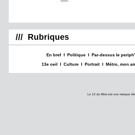
/// Rubriques
En bref
I
Politique
I
Par-dessus le periph'
13e oeil
I
Culture
I
Portrait
I
Métro, mon am
Le 13 du Mois est une marque dé