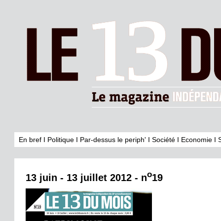
En bref
I
Politique
I
Par-dessus le periph'
I
Société
I
Economie
I
o
13 juin - 13 juillet 2012 - n
19