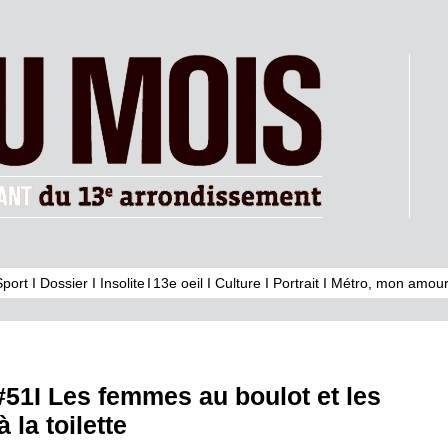
Sport
I
Dossier
I
Insolite
I
13e oeil
I
Culture
I
Portrait
I
Métro, mon amour
51I Les femmes au boulot et les
la toilette