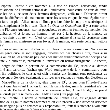
Delphine Ernotte a été nommée à la tête de France Télévisions, tandis
issionné de l’institut national de l’audiovisuel pour cause de frais de taxis.
e les deux, ce sont deux femmes dirigeantes, voilà tout. D’aucuns diront
ne la différence de traitement entre les sexes et que le vrai égalitarisme
 faire un plat. Allez, nous n’allons pas leur faire le coup des statistiques, à
ns, simplement le bon sens. Dans
Le Quai de Ouistreham
, il y a cette scène
te Florence Aubenas : sur les paquebots, ce sont les femmes qui nettoient les
anitaires ») et lorsqu’un homme n’est pas à la hauteur, on le menace en
tu vas finir aux sani
»... C’est comme ça, même si la parité progresse dans
la femme est maîtresse en son foyer. À la maison, elle reste celle qui nettoie
i ?
femmes et uniquement d’elles est un choix que nous assumons. Nous avons
s parce qu’elles sont engagées, qu’elles ont des choses à dire, mais aussi
là où on ne les attendait pas, dans des métiers traditionnellement occupés par
fe » d’entreprise, présidente d’université ou neurochirurgienne. Et encore,
e
 doigts de faire le portrait de la commissaire du 13
, retenue au dernier
lité anti-terroriste (sachez que Word souligne « de la » commissaire pour
. En politique, le constat est clair : seules dix femmes sont présidentes de
euvent prétendre, également, à diriger une région, au terme des élections de
e
 Marie-Pierre de la Gontrie, élue dans le 13
, brigue bien l’Île-de-France
érant que Jean-Paul Huchon lui souffle dans le dos, mais le président n’a pas
nspirer de Bertrand Delanoë. Sa successeuse à lui, Anne Hidalgo, se prend
ge lourde par le numéro 2 de l’UMP à Paris (lire page 14).
hine Ernotte, la nouvelle présidente de France Télé, est engagée depuis
stion de l’égalité hommes-femmes et qu’elle prévoit «
une direction resserrée
’on imagine plus de femmes aux responsabilités, faut-il s’attendre à voir plus
 brosses de toilettes ? Rien n’est moins sûr...