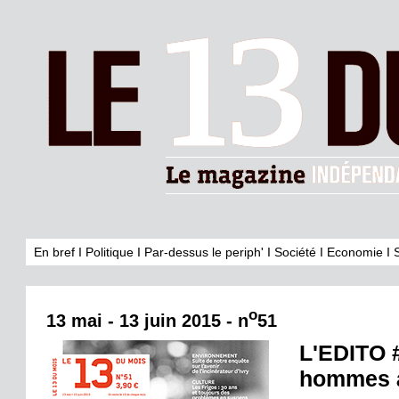
En bref
I
Politique
I
Par-dessus le periph'
I
Société
I
Economie
I
o
13 mai - 13 juin 2015 - n
51
L'EDITO #
hommes à 