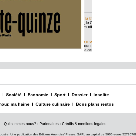
I
Société
I
Economie
I
Sport
I
Dossier
I
Insolite
our, ma haine
I
Culture culinaire
I
Bons plans restos
Qui sommes-nous?
Partenaires
Crédits & mentions légales
I
I
posée. Une publication des Editions Arrondiss' Presse. SARL au capital de 5000 euros 527807