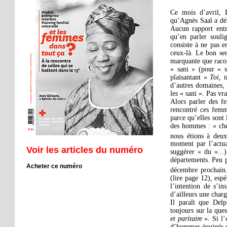
Ce mois d’avril, 
qu’Agnès Saal a dém
Aucun rapport entr
qu’en parler soulig
consiste à ne pas en
ceux-là. Le bon se
marquante que racon
« sani » (pour « s
plaisantant «
Toi, 
d’autres domaines, 
les « sani ». Pas vra
Alors parler des 
rencontré ces femme
parce qu’elles sont 
des hommes : « chef
nous étions à deux
moment par l’actua
Voir les articles du numéro
suggérer « du »...)
départements. Peu p
Acheter ce numéro
décembre prochain.
(lire page 12), esp
l’intention de s’i
d’ailleurs une char
Il paraît que Delp
toujours sur la que
et paritaire
». Si l
d’hommes équipés de