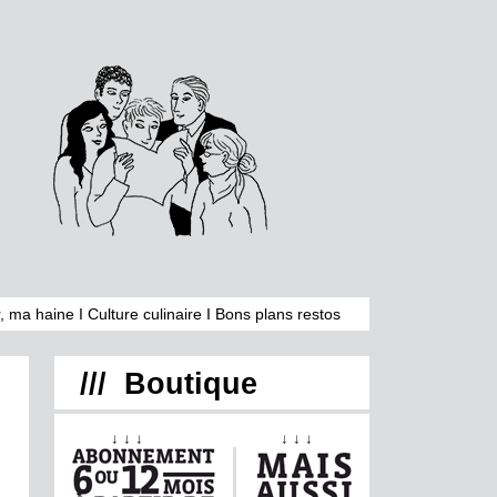
, ma haine
I
Culture culinaire
I
Bons plans restos
/// Boutique
↓ ↓ ↓ ↓ ↓ ↓