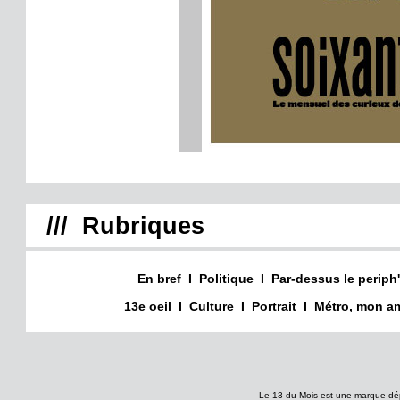
/// Rubriques
En bref
I
Politique
I
Par-dessus le periph'
13e oeil
I
Culture
I
Portrait
I
Métro, mon am
Le 13 du Mois est une marque dé