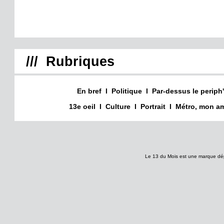
/// Rubriques
En bref
I
Politique
I
Par-dessus le periph'
13e oeil
I
Culture
I
Portrait
I
Métro, mon am
Le 13 du Mois est une marque dé