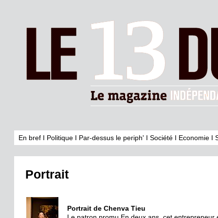
En bref
I
Politique
I
Par-dessus le periph'
I
Société
I
Economie
I
Portrait
Portrait de Chenva Tieu
Le patron promu En deux ans, cet entrepreneur et 