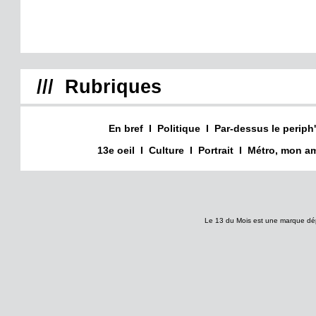
/// Rubriques
En bref
I
Politique
I
Par-dessus le periph'
13e oeil
I
Culture
I
Portrait
I
Métro, mon am
Le 13 du Mois est une marque dé