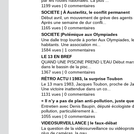
par les routes nationales. La plus ...
1199 vues | 0 commentaires
SOCIETE | À Austerlitz, le conflit permanent
Début avril, un mouvement de grève des agents de
Après une semaine de dur confli...
1165 vues | 0 commentaires
SOCIETE |Polémique aux Olympiades
Une dalle trop lourde à porter Aux Olympiades, 
habitants. Une association mi...
1584 vues | 1 commentaires
LE 13 EN BREF
QUAND UNE PISCINE PREND L’EAU Début mars, Le
dans le bassin de la pisc...
1367 vues | 0 commentaires
RÉTRO ACTU I 1983, la surprise Toubon
Le 13 mars 1983, Jacques Toubon, proche de Jac
Une victoire inattendue dans un co...
1131 vues | 0 commentaires
« Il n’y a pas de plan anti-pollution, juste q
Entretien avec Denis Baupin, député écologiste 
pollution, particulièrement à...
1055 vues | 0 commentaires
VIDEOSURVEILLANCE | le faux-débat
La question de la vidéosurveillance ou vidéoprotec
plus de caméras, la gau...