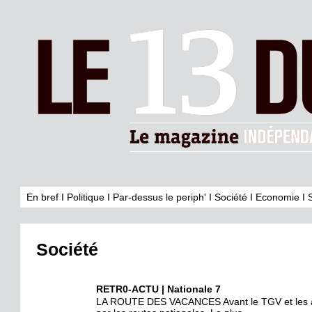
En bref
I
Politique
I
Par-dessus le periph'
I
Société
I
Economie
I
Société
RETR0-ACTU | Nationale 7
LA ROUTE DES VACANCES Avant le TGV et les aut