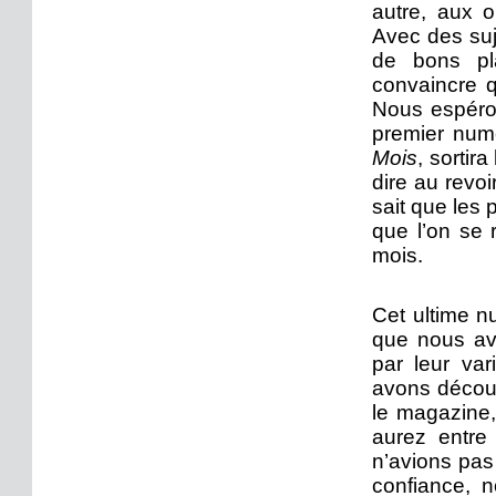
autre, aux o
Avec des suj
de bons pla
convaincre q
Nous espéron
premier nu
Mois
, sortir
dire au revo
sait que les p
que l’on se 
mois.
Cet ultime n
que nous avo
par leur var
avons découv
le magazine,
aurez entre
n’avions pas
confiance, 