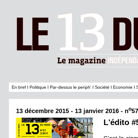
En bref
I
Politique
I
Par-dessus le periph'
I
Société
I
Economie
I
o
13 décembre 2015 - 13 janvier 2016 - n
5
L'édito #