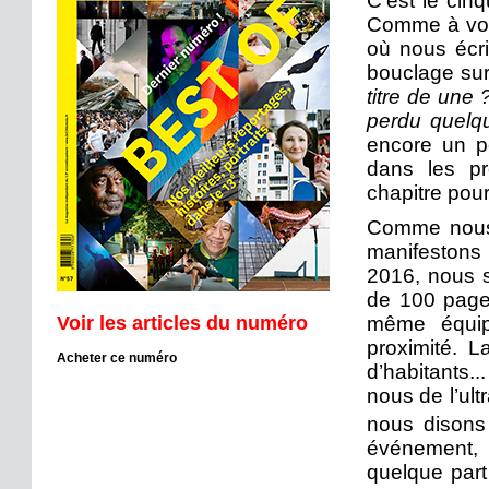
C’est le cin
Comme à vou
où nous écri
bouclage sur 
titre de une
perdu quelqu
encore un p
dans les pr
chapitre pou
Comme nous 
manifestons
2016, nous s
de 100 pages
Voir les articles du numéro
même équip
proximité. L
Acheter ce numéro
d’habitants..
nous de l’ult
nous disons
événement, 
quelque part