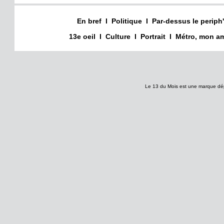
En bref
I
Politique
I
Par-dessus le periph'
13e oeil
I
Culture
I
Portrait
I
Métro, mon am
Le 13 du Mois est une marque dé