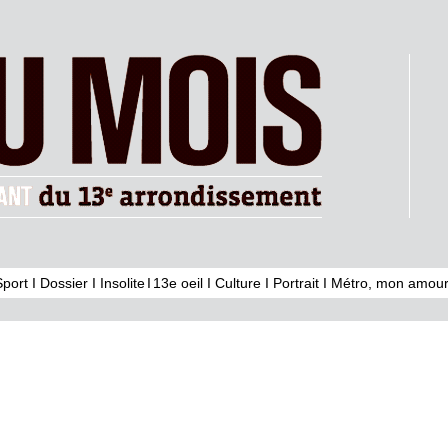
Sport
I
Dossier
I
Insolite
I
13e oeil
I
Culture
I
Portrait
I
Métro, mon amour