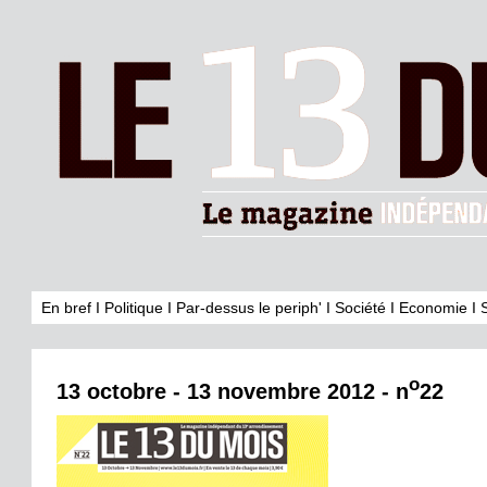
En bref
I
Politique
I
Par-dessus le periph'
I
Société
I
Economie
I
o
13 octobre - 13 novembre 2012 - n
22