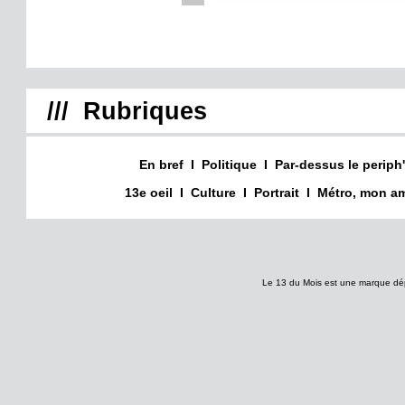
/// Rubriques
En bref
I
Politique
I
Par-dessus le periph'
13e oeil
I
Culture
I
Portrait
I
Métro, mon am
Le 13 du Mois est une marque dé