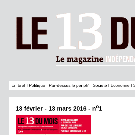
En bref
I
Politique
I
Par-dessus le periph'
I
Société
I
Economie
I
o
13 février - 13 mars 2016 - n
1