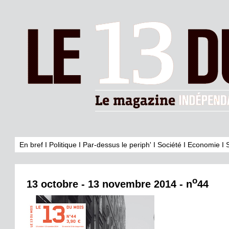
En bref
I
Politique
I
Par-dessus le periph'
I
Société
I
Economie
I
o
13 octobre - 13 novembre 2014 - n
44