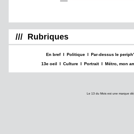
/// Rubriques
En bref
I
Politique
I
Par-dessus le periph'
13e oeil
I
Culture
I
Portrait
I
Métro, mon am
Le 13 du Mois est une marque dé