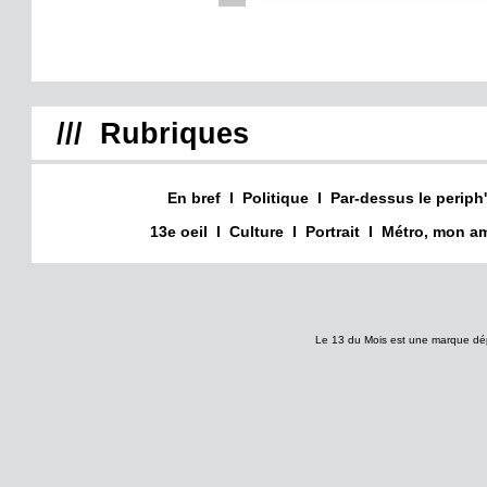
/// Rubriques
En bref
I
Politique
I
Par-dessus le periph'
13e oeil
I
Culture
I
Portrait
I
Métro, mon am
Le 13 du Mois est une marque dé