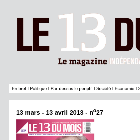
En bref
I
Politique
I
Par-dessus le periph'
I
Société
I
Economie
I
o
13 mars - 13 avril 2013 - n
27