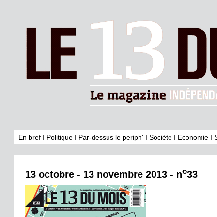
En bref
I
Politique
I
Par-dessus le periph'
I
Société
I
Economie
I
o
13 octobre - 13 novembre 2013 - n
33