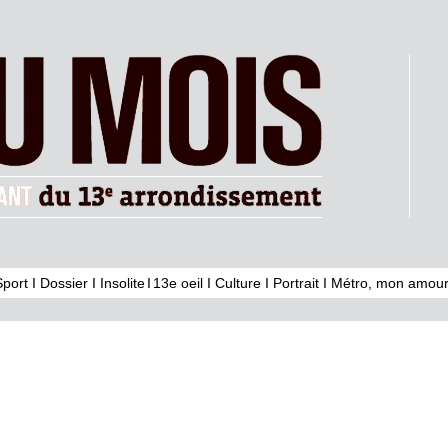
Sport
I
Dossier
I
Insolite
I
13e oeil
I
Culture
I
Portrait
I
Métro, mon amour