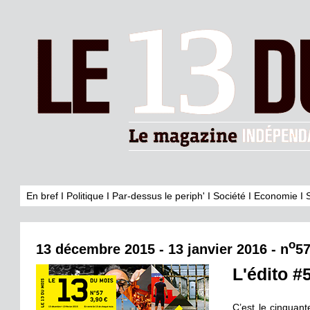
En bref
I
Politique
I
Par-dessus le periph'
I
Société
I
Economie
I
o
13 décembre 2015 - 13 janvier 2016 - n
5
L'édito #
C’est le cinquan