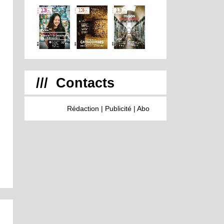
/// Contacts
Rédaction
|
Publicité
|
Abonnement
|
Inscrivez vous à 