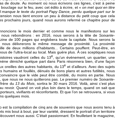
s de doute. Au moment où nous écrivons ces lignes, c’est à peine
n bouclage sur le feu, avec cet édito à écrire, et «
on met quoi en titre
il manque le texte du portrait Papy Dance, perdu quelque part sur le
tension nous tient encore un peu à distance du petit coup que cela
les prochains jours, quand nous aurons refermé ce chapitre pour de
noncions le mois dernier et comme nous le manifestons sur les
, nous rebondirons : en 2016, nous serons à la tête de
Soixante-
zine de 100 pages qui englobera toute la capitale. Nous serons la
nous délivrerons le même message de proximité. La proximité
le de deux millions d’habitants... Certains pouffent. Peut-être, en
nous de l’ultra-local au local. Mais guère plus. À ces sceptiques nous
e
istoires vaudront celles du 13
, qu’un événement, un quartier, une
mène déniché quelque part dans Paris résonnera bien, d’une façon
e
ux oreilles des autres habitants, du 13
et d’ailleurs. Avec des sujets
ts humains et fouillés, dénués de bons plans et autres futilités, nous
convaincre que le vide peut être comblé, du moins en partie. Nous
t, que nous ne nous quitterons pas. Le premier numéro de
Soixante-
 frère du
13 du Mois
, sortira le 30 mars 2016. Voilà, ainsi c’est plus
 au revoir. Quand on voit plus loin dans le temps, quand on sait que
 porteurs, vivifiants et réconfortants. Et que l’on se retrouvera, si vous
ans quelques mois.
o est la compilation de cinq ans de souvenirs que nous avons tenu à
ts mis bout à bout, par leur variété, dressent le portrait d’un territoire
couvert nous aussi. C’était passionnant. En feuilletant le magazine,