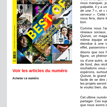
nous manquer, pa
palpable, il y a u
de une ?
», et «
serveur
». Cette 
nous fera, dans 
bon.
Comme nous l’an
réseaux sociaux
Quinze
, un maga
même équipe et 
étendue à une vil
effet, passerons-
disons que nos h
figure, un phéno
ou d’une autre, a
de fond, des réci
souhaitons vous 
Voir les articles du numéro
espérons, surtou
Quinze
, le grand
Acheter ce numéro
facile de se dire
les projets seront
le voulez bien, d
Cet ultime numér
partager. Ces suje
que nous avons dé