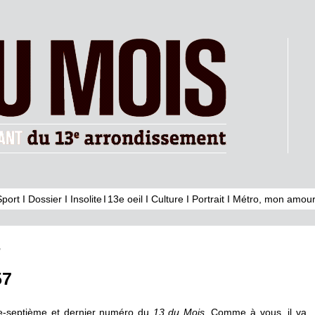
Sport
I
Dossier
I
Insolite
I
13e oeil
I
Culture
I
Portrait
I
Métro, mon amour
7
57
te-septième et dernier numéro du
13 du Mois
. Comme à vous, il va