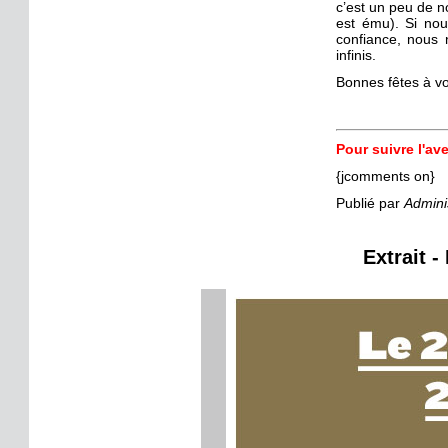
c’est un peu de no
est ému). Si nou
confiance, nous 
infinis.
Bonnes fêtes à vo
Pour suivre l'av
{jcomments on}
Publié par
Admini
Extrait -