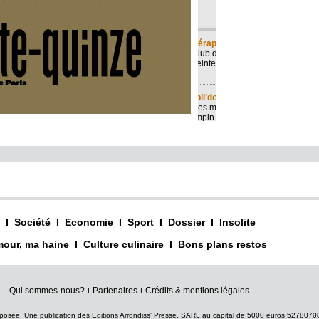
I
Société
I
Economie
I
Sport
I
Dossier
I
Insolite
our, ma haine
I
Culture culinaire
I
Bons plans restos
Qui sommes-nous?
Partenaires
Crédits & mentions légales
I
I
posée. Une publication des Editions Arrondiss' Presse. SARL au capital de 5000 euros 527807