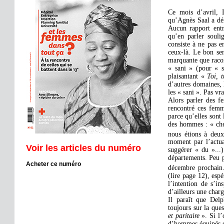
Ce mois d’avril, 
qu’Agnès Saal a dém
Aucun rapport entr
qu’en parler soulig
consiste à ne pas en
ceux-là. Le bon se
marquante que racon
« sani » (pour « s
plaisantant «
Toi, 
d’autres domaines, 
les « sani ». Pas vra
Alors parler des 
rencontré ces femme
parce qu’elles sont 
des hommes : « chef
nous étions à deux
moment par l’actua
Voir les articles du numéro
suggérer « du »...)
départements. Peu p
Acheter ce numéro
décembre prochain.
(lire page 12), esp
l’intention de s’i
d’ailleurs une char
Il paraît que Delp
toujours sur la que
et paritaire
». Si l
d’hommes équipés de