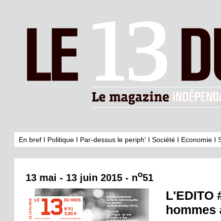
En bref
I
Politique
I
Par-dessus le periph'
I
Société
I
Economie
I
o
13 mai - 13 juin 2015 - n
51
L'EDITO #
hommes à 