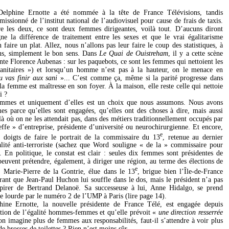
Delphine Ernotte a été nommée à la tête de France Télévisions, tandis
issionné de l’institut national de l’audiovisuel pour cause de frais de taxis.
e les deux, ce sont deux femmes dirigeantes, voilà tout. D’aucuns diront
ne la différence de traitement entre les sexes et que le vrai égalitarisme
 faire un plat. Allez, nous n’allons pas leur faire le coup des statistiques, à
ns, simplement le bon sens. Dans
Le Quai de Ouistreham
, il y a cette scène
te Florence Aubenas : sur les paquebots, ce sont les femmes qui nettoient les
anitaires ») et lorsqu’un homme n’est pas à la hauteur, on le menace en
tu vas finir aux sani
»... C’est comme ça, même si la parité progresse dans
la femme est maîtresse en son foyer. À la maison, elle reste celle qui nettoie
i ?
femmes et uniquement d’elles est un choix que nous assumons. Nous avons
s parce qu’elles sont engagées, qu’elles ont des choses à dire, mais aussi
là où on ne les attendait pas, dans des métiers traditionnellement occupés par
fe » d’entreprise, présidente d’université ou neurochirurgienne. Et encore,
e
 doigts de faire le portrait de la commissaire du 13
, retenue au dernier
lité anti-terroriste (sachez que Word souligne « de la » commissaire pour
. En politique, le constat est clair : seules dix femmes sont présidentes de
euvent prétendre, également, à diriger une région, au terme des élections de
e
 Marie-Pierre de la Gontrie, élue dans le 13
, brigue bien l’Île-de-France
érant que Jean-Paul Huchon lui souffle dans le dos, mais le président n’a pas
nspirer de Bertrand Delanoë. Sa successeuse à lui, Anne Hidalgo, se prend
ge lourde par le numéro 2 de l’UMP à Paris (lire page 14).
hine Ernotte, la nouvelle présidente de France Télé, est engagée depuis
stion de l’égalité hommes-femmes et qu’elle prévoit «
une direction resserrée
’on imagine plus de femmes aux responsabilités, faut-il s’attendre à voir plus
 brosses de toilettes ? Rien n’est moins sûr...