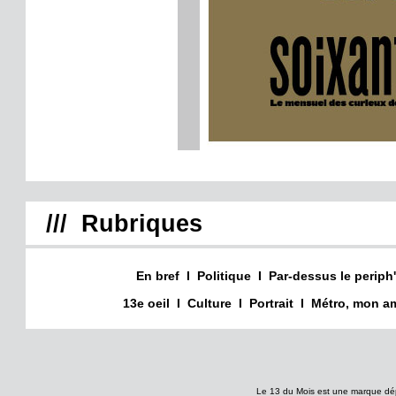
/// Rubriques
En bref
I
Politique
I
Par-dessus le periph'
13e oeil
I
Culture
I
Portrait
I
Métro, mon am
Le 13 du Mois est une marque dé