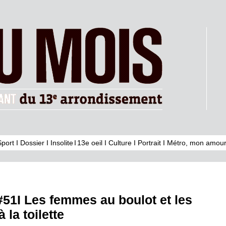
Sport
I
Dossier
I
Insolite
I
13e oeil
I
Culture
I
Portrait
I
Métro, mon amour
51I Les femmes au boulot et les
la toilette