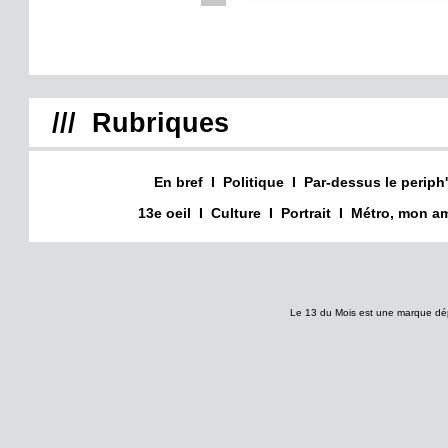
/// Rubriques
En bref
I
Politique
I
Par-dessus le periph'
13e oeil
I
Culture
I
Portrait
I
Métro, mon am
Le 13 du Mois est une marque dé