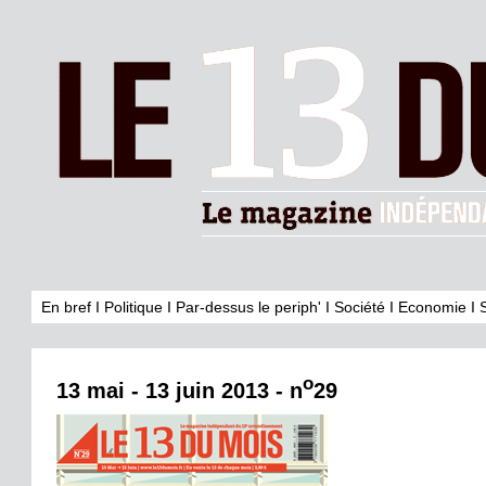
En bref
I
Politique
I
Par-dessus le periph'
I
Société
I
Economie
I
o
13 mai - 13 juin 2013 - n
29