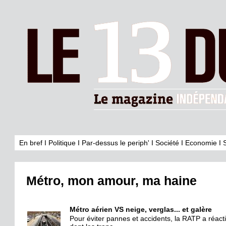
En bref
I
Politique
I
Par-dessus le periph'
I
Société
I
Economie
I
Métro, mon amour, ma haine
Métro aérien VS neige, verglas... et galère
Pour éviter pannes et accidents, la RATP a réactiv