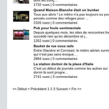
dont les tronç...
1732 vues | 0 commentaires
Quand Maison-Blanche était un bunker
Tous aux abris ! Le métro n'a pas toujours eu pou
pensés comme des refuges pour ...
2326 vues | 0 commentaires
Pub pour foule sentimentale
Depuis quelques mois, les sites de rencontres fo
succédé rien qu'en décembre et j...
1262 vues | 0 commentaires
Basket de rue sous rails
Entre Glacière et Corvisart, le métro aérien sur
qui n’est pas sans évoque...
2884 vues | 0 commentaires
La station dortoir de la place d'Italie
C’est un début de journée comme les autres sur le
dormi là sont progre...
2741 vues | 3 commentaires
<<
Début
<
Précédent
1
2
3
Suivant
>
Fin
>>