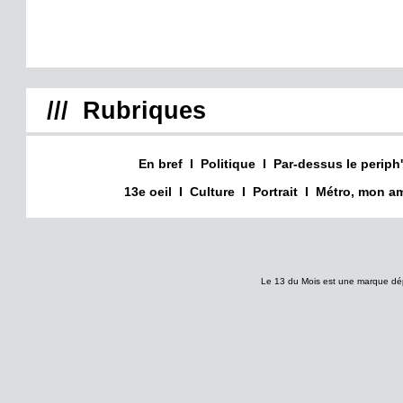
/// Rubriques
En bref
I
Politique
I
Par-dessus le periph'
13e oeil
I
Culture
I
Portrait
I
Métro, mon am
Le 13 du Mois est une marque dé